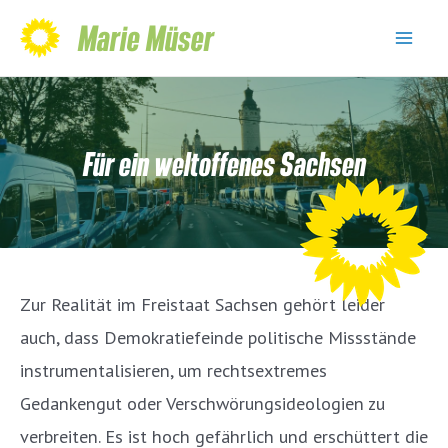
Skip
Marie Müser
to
Mai
content
Men
Für ein weltoffenes Sachsen
Zur Realität im Freistaat Sachsen gehört leider
auch, dass Demokratiefeinde politische Missstände
instrumentalisieren, um rechtsextremes
Gedankengut oder Verschwörungsideologien zu
verbreiten. Es ist hoch gefährlich und erschüttert die