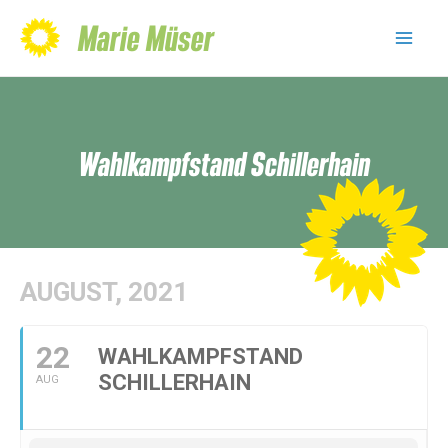
Skip
Marie Müser
to
Mai
content
Men
Wahlkampfstand Schillerhain
AUGUST, 2021
22
WAHLKAMPFSTAND
SCHILLERHAIN
AUG