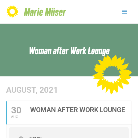
Skip
Marie Müser
to
Mai
content
Men
Woman after Work Lounge
AUGUST, 2021
30
WOMAN AFTER WORK LOUNGE
AUG